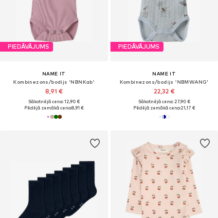
PIEDĀVĀJUMS
PIEDĀVĀJUMS
NAME IT
NAME IT
Kombinezons/bodijs 'NBNKab'
Kombinezons/bodijs 'NBMWANG'
8,91 €
22,32 €
Sākotnējā cena: 12,90 €
Sākotnējā cena: 27,90 €
Pēdējā zemākā cena:
8,91 €
Pēdējā zemākā cena:
21,17 €