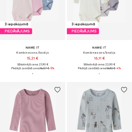
3 iepakojumā
3 iepakojumā
PIEDĀVĀJUMS
PIEDĀVĀJUMS
NAME IT
NAME IT
Kombinezons/bodijs
Kombinezons/bodijs
15,21 €
16,11 €
Sākotnējā cena: 21,90 €
Sākotnējā cena: 22,90 €
Pēdējā zemākā cena:
16,07 €
-5%
Pēdējā zemākā cena:
16,92 €
-4%