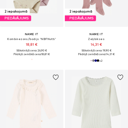
2 iepakojumā
2 iepakojumā
PIEDĀVĀJUMS
PIEDĀVĀJUMS
NAME IT
NAME IT
Kombinezons/bodijs 'NBFNutti'
Zeķbikses
18,81 €
14,31 €
Sākotnējā cena: 26,90 €
Sākotnējā cena: 19,90 €
Pēdējā zemākā cena:
18,81 €
Pēdējā zemākā cena:
14,31 €
+
2