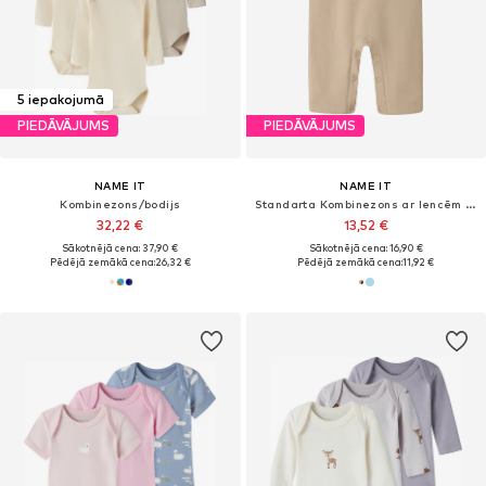
5 iepakojumā
PIEDĀVĀJUMS
PIEDĀVĀJUMS
NAME IT
NAME IT
Kombinezons/bodijs
Standarta Kombinezons ar lencēm 'NBMVONNE'
32,22 €
13,52 €
Sākotnējā cena: 37,90 €
Sākotnējā cena: 16,90 €
Pēdējā zemākā cena:
26,32 €
Pēdējā zemākā cena:
11,92 €