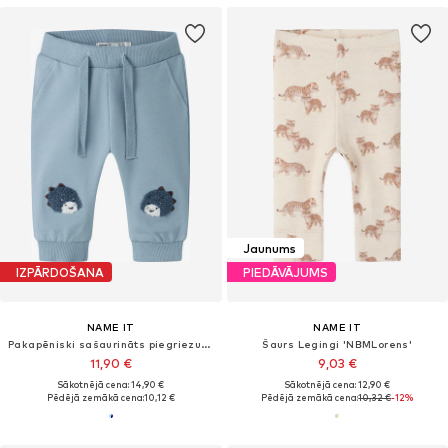
Jaunums
IZPĀRDOŠANA
PIEDĀVĀJUMS
NAME IT
NAME IT
Pakapēniski sašaurināts piegriezums Bikses 'NBMKNOP'
Šaurs Legingi 'NBMLorens'
11,90 €
9,03 €
Sākotnējā cena: 14,90 €
Sākotnējā cena: 12,90 €
Pēdējā zemākā cena:
10,12 €
Pēdējā zemākā cena:
10,32 €
-12%