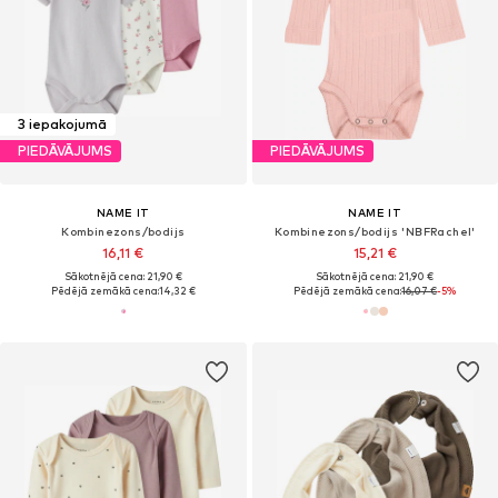
3 iepakojumā
PIEDĀVĀJUMS
PIEDĀVĀJUMS
NAME IT
NAME IT
Kombinezons/bodijs
Kombinezons/bodijs 'NBFRachel'
16,11 €
15,21 €
Sākotnējā cena: 21,90 €
Sākotnējā cena: 21,90 €
Pēdējā zemākā cena:
14,32 €
Pēdējā zemākā cena:
16,07 €
-5%