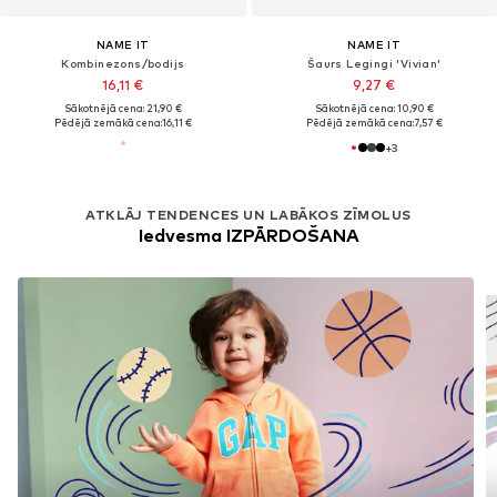
NAME IT
NAME IT
Kombinezons/bodijs
Šaurs Legingi 'Vivian'
16,11 €
9,27 €
Sākotnējā cena: 21,90 €
Sākotnējā cena: 10,90 €
Pēdējā zemākā cena:
16,11 €
Pēdējā zemākā cena:
7,57 €
+
3
ATKLĀJ TENDENCES UN LABĀKOS ZĪMOLUS
Iedvesma IZPĀRDOŠANA