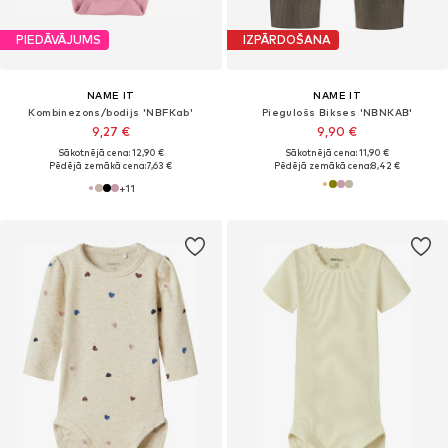
PIEDĀVĀJUMS
IZPĀRDOŠANA
NAME IT
NAME IT
Kombinezons/bodijs 'NBFKab'
Piegulošs Bikses 'NBNKAB'
9,27 €
9,90 €
Sākotnējā cena: 12,90 €
Sākotnējā cena: 11,90 €
Pēdējā zemākā cena:
7,63 €
Pēdējā zemākā cena:
8,42 €
+
11