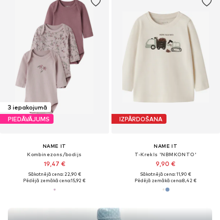
3 iepakojumā
PIEDĀVĀJUMS
IZPĀRDOŠANA
NAME IT
NAME IT
Kombinezons/bodijs
T-Krekls 'NBMKONTO'
19,47 €
9,90 €
Sākotnējā cena: 22,90 €
Sākotnējā cena: 11,90 €
Pēdējā zemākā cena:
15,92 €
Pēdējā zemākā cena:
8,42 €