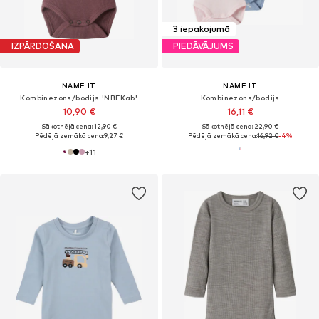
3 iepakojumā
IZPĀRDOŠANA
PIEDĀVĀJUMS
NAME IT
NAME IT
Kombinezons/bodijs 'NBFKab'
Kombinezons/bodijs
10,90 €
16,11 €
Sākotnējā cena: 12,90 €
Sākotnējā cena: 22,90 €
Pēdējā zemākā cena:
9,27 €
Pēdējā zemākā cena:
16,92 €
-4%
+
11