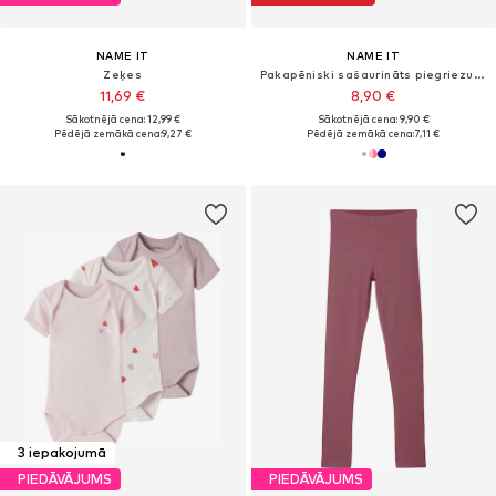
NAME IT
NAME IT
Zeķes
Pakapēniski sašaurināts piegriezums Bikses 'NBFVRILLIE'
11,69 €
8,90 €
Sākotnējā cena: 12,99 €
Sākotnējā cena: 9,90 €
Pēdējā zemākā cena:
9,27 €
Pēdējā zemākā cena:
7,11 €
3 iepakojumā
PIEDĀVĀJUMS
PIEDĀVĀJUMS