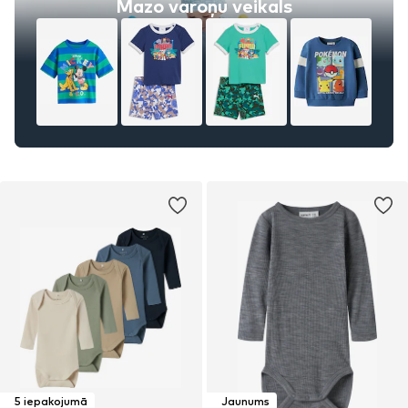
Mazo varoņu veikals
5 iepakojumā
Jaunums