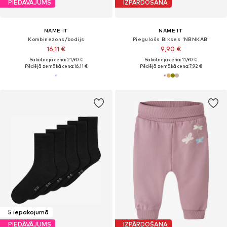
PIEDĀVĀJUMS
IZPĀRDOŠANA
NAME IT
NAME IT
Kombinezons/bodijs
Piegulošs Bikses 'NBNKAB'
16,11 €
9,90 €
Sākotnējā cena: 21,90 €
Sākotnējā cena: 11,90 €
Pēdējā zemākā cena:
16,11 €
Pēdējā zemākā cena:
7,92 €
5 iepakojumā
PIEDĀVĀJUMS
IZPĀRDOŠANA