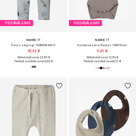
PIEDĀVĀJUMS
PIEDĀVĀJUMS
NAME IT
NAME IT
Šaurs Legingi 'NBMWANG'
Kombinezons/bodijs 'NBFKab'
18,32 €
9,81 €
Sākotnējā cena: 22,90 €
Sākotnējā cena: 12,90 €
Pēdējā zemākā cena:
15,92 €
Pēdējā zemākā cena:
9,27 €
+
11