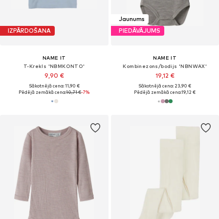
Jaunums
IZPĀRDOŠANA
PIEDĀVĀJUMS
NAME IT
NAME IT
T-Krekls 'NBMKONTO'
Kombinezons/bodijs 'NBNWAX'
9,90 €
19,12 €
Sākotnējā cena: 11,90 €
Sākotnējā cena: 23,90 €
Pēdējā zemākā cena:
10,71 €
-7%
Pēdējā zemākā cena:
19,12 €