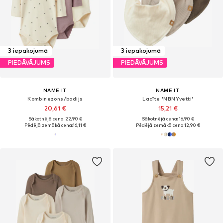
3 iepakojumā
3 iepakojumā
PIEDĀVĀJUMS
PIEDĀVĀJUMS
NAME IT
NAME IT
Kombinezons/bodijs
Lacīte 'NBNYvetti'
20,61 €
15,21 €
Sākotnējā cena: 22,90 €
Sākotnējā cena: 16,90 €
Pēdējā zemākā cena:
16,11 €
Pēdējā zemākā cena:
12,90 €