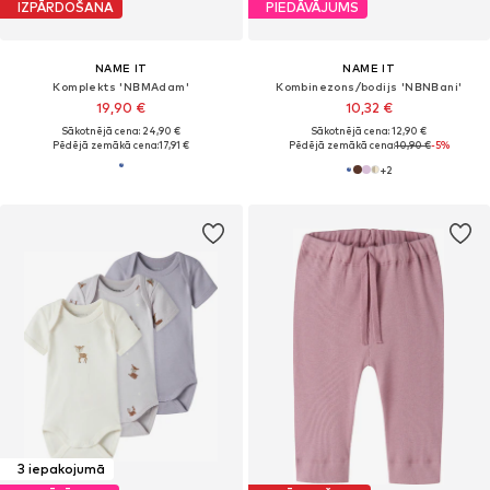
IZPĀRDOŠANA
PIEDĀVĀJUMS
NAME IT
NAME IT
Komplekts 'NBMAdam'
Kombinezons/bodijs 'NBNBani'
19,90 €
10,32 €
Sākotnējā cena: 24,90 €
Sākotnējā cena: 12,90 €
Pēdējā zemākā cena:
17,91 €
Pēdējā zemākā cena:
10,90 €
-5%
+
2
3 iepakojumā