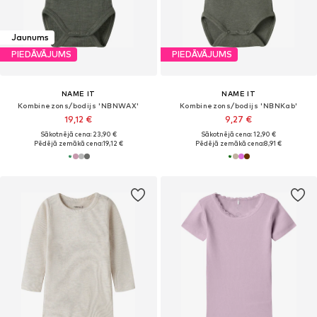
Jaunums
PIEDĀVĀJUMS
PIEDĀVĀJUMS
NAME IT
NAME IT
Kombinezons/bodijs 'NBNWAX'
Kombinezons/bodijs 'NBNKab'
19,12 €
9,27 €
Sākotnējā cena: 23,90 €
Sākotnējā cena: 12,90 €
Pēdējā zemākā cena:
19,12 €
Pēdējā zemākā cena:
8,91 €