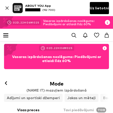
ABOUT YOU App
Uz lietotni
(152 700)
Vasaras izpārdošanas noslēgums:
02
D.
22
H
05
M
59
S
Piedāvājumi ar atlaidi līdz 60%
02
D.
22
H
05
M
59
S
Vasaras izpārdošanas noslēgums: Piedāvājumi ar
atlaidi līdz 60%
Mode
(NAME IT) mazuļiem izpārdošanā
Adījumi un sportiski džemperi
Jakas un mēteļi
Bodij
Visas preces
Tavi piedāvājumi
1108