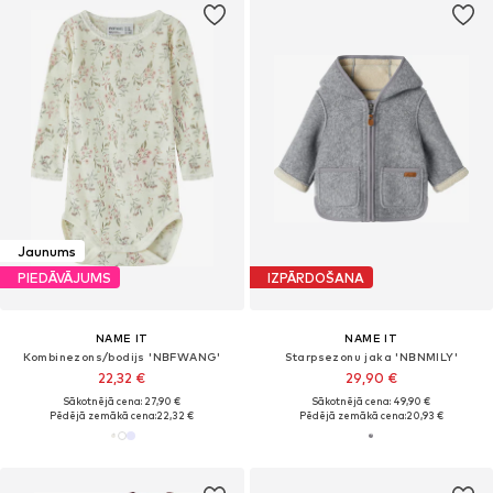
Jaunums
PIEDĀVĀJUMS
IZPĀRDOŠANA
NAME IT
NAME IT
Kombinezons/bodijs 'NBFWANG'
Starpsezonu jaka 'NBNMILY'
22,32 €
29,90 €
Sākotnējā cena: 27,90 €
Sākotnējā cena: 49,90 €
Pēdējā zemākā cena:
22,32 €
Pēdējā zemākā cena:
20,93 €