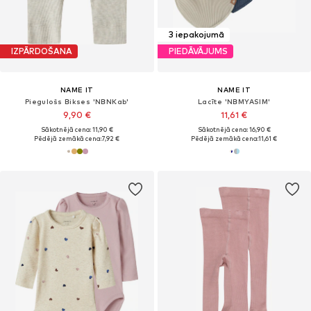
3 iepakojumā
IZPĀRDOŠANA
PIEDĀVĀJUMS
NAME IT
NAME IT
Piegulošs Bikses 'NBNKab'
Lacīte 'NBMYASIM'
9,90 €
11,61 €
Sākotnējā cena: 11,90 €
Sākotnējā cena: 16,90 €
Pēdējā zemākā cena:
7,92 €
Pēdējā zemākā cena:
11,61 €