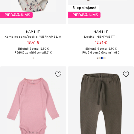
3 iepakojumā
PIEDĀVĀJUMS
PIEDĀVĀJUMS
NAME IT
NAME IT
Kombinezons/bodijs 'NBFKAMELIA'
Lacīte 'NBNYVETTI'
13,41 €
12,51 €
Sākotnējā cena: 16,90 €
Sākotnējā cena: 16,90 €
Pēdējā zemākā cena:
11,61 €
Pēdējā zemākā cena:
11,61 €