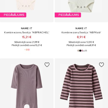
PIEDĀVĀJUMS
PIEDĀVĀJUMS
NAME IT
NAME IT
Kombinezons/bodijs 'NBFRACHEL'
Kombinezons/bodijs 'NBFKab'
15,21 €
8,91 €
Sākotnējā cena: 21,99 €
Sākotnējā cena: 12,90 €
Pēdējā zemākā cena:
15,21 €
Pēdējā zemākā cena:
8,91 €
+
11