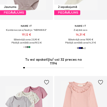
Jaunums
2 iepakojumā
PIEDĀVĀJUMS
PIEDĀVĀJUMS
NAME IT
NAME IT
Kombinezons/bodijs 'NBNWAX'
Zeķbikses
19,12 €
14,31 €
Sākotnējā cena: 23,90 €
Sākotnējā cena: 19,90 €
Pēdējā zemākā cena:
19,12 €
Pēdējā zemākā cena:
14,31 €
+
2
Tu esi apskatījis/-usi 32 preces no
1194