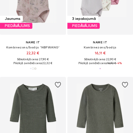
Jaunums
3 iepakojumā
PIEDĀVĀJUMS
PIEDĀVĀJUMS
NAME IT
NAME IT
Kombinezons/bodijs 'NBFWANG'
Kombinezons/bodijs
22,32 €
16,11 €
Sākotnējā cena: 27,90 €
Sākotnējā cena: 22,90 €
Pēdējā zemākā cena:
22,32 €
Pēdējā zemākā cena:
16,92 €
-4%