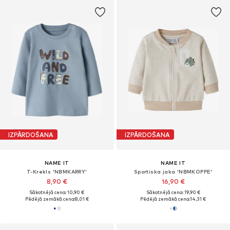
IZPĀRDOŠANA
IZPĀRDOŠANA
NAME IT
NAME IT
T-Krekls 'NBMKARRY'
Sportiska jaka 'NBMKOPPE'
8,90 €
16,90 €
Sākotnējā cena: 10,90 €
Sākotnējā cena: 19,90 €
Pēdējā zemākā cena:
8,01 €
Pēdējā zemākā cena:
14,31 €