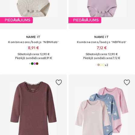
PIEDĀVĀJUMS
PIEDĀVĀJUMS
NAME IT
NAME IT
Kombinezons/bodijs 'NBNKab'
Kombinezons/bodijs 'NBFKab'
8,91 €
7,12 €
Sākotnējā cena: 12,90 €
Sākotnējā cena: 12,90 €
Pēdējā zemākā cena:
8,91 €
Pēdējā zemākā cena:
7,12 €
+
2