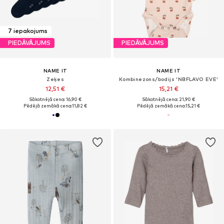
7 iepakojums
PIEDĀVĀJUMS
PIEDĀVĀJUMS
NAME IT
NAME IT
Zeķes
Kombinezons/bodijs 'NBFLAVO EVE'
12,51 €
15,21 €
Sākotnējā cena: 16,90 €
Sākotnējā cena: 21,90 €
Pēdējā zemākā cena:
11,82 €
Pēdējā zemākā cena:
15,21 €