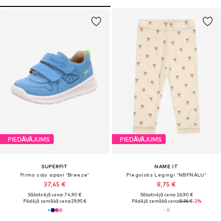
PIEDĀVĀJUMS
PIEDĀVĀJUMS
SUPERFIT
NAME IT
Pirmo soļu apavi 'Breeze'
Piegulošs Legingi 'NBFNALU'
37,45 €
8,75 €
Sākotnējā cena: 74,90 €
Sākotnējā cena: 26,90 €
Pēdējā zemākā cena:
29,95 €
Pēdējā zemākā cena:
8,96 €
-2%