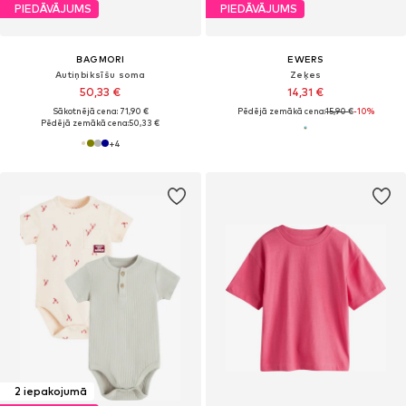
PIEDĀVĀJUMS
PIEDĀVĀJUMS
BAGMORI
EWERS
Autiņbiksīšu soma
Zeķes
50,33 €
14,31 €
Sākotnējā cena: 71,90 €
Pēdējā zemākā cena:
15,90 €
-10%
Pēdējā zemākā cena:
50,33 €
+
4
2 iepakojumā