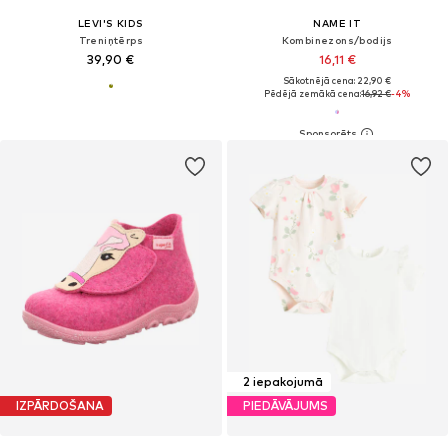
LEVI'S KIDS
NAME IT
Treniņtērps
Kombinezons/bodijs
39,90 €
16,11 €
Sākotnējā cena: 22,90 €
Pēdējā zemākā cena:
16,92 €
-4%
2 iepakojumā
IZPĀRDOŠANA
PIEDĀVĀJUMS