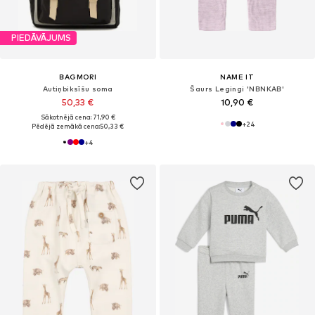
PIEDĀVĀJUMS
BAGMORI
NAME IT
Autiņbiksīšu soma
Šaurs Legingi 'NBNKAB'
50,33 €
10,90 €
Sākotnējā cena: 71,90 €
+
24
Pēdējā zemākā cena:
50,33 €
+
4