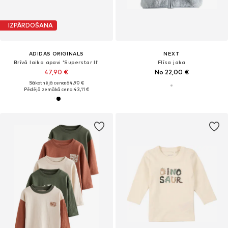
IZPĀRDOŠANA
ADIDAS ORIGINALS
NEXT
Brīvā laika apavi 'Superstar II'
Flīsa jaka
47,90 €
No 22,00 €
Sākotnējā cena: 64,90 €
Pēdējā zemākā cena:
43,11 €