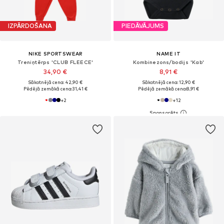
IZPĀRDOŠANA
PIEDĀVĀJUMS
NIKE SPORTSWEAR
NAME IT
Treniņtērps 'CLUB FLEECE'
Kombinezons/bodijs 'Kab'
34,90 €
8,91 €
Sākotnējā cena: 42,90 €
Sākotnējā cena: 12,90 €
Pēdējā zemākā cena:
31,41 €
Pēdējā zemākā cena:
8,91 €
+
2
+
12