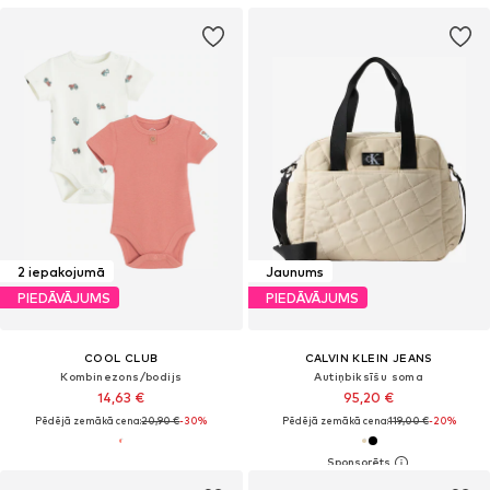
2 iepakojumā
Jaunums
PIEDĀVĀJUMS
PIEDĀVĀJUMS
COOL CLUB
CALVIN KLEIN JEANS
Kombinezons/bodijs
Autiņbiksīšu soma
14,63 €
95,20 €
Pēdējā zemākā cena:
20,90 €
-30%
Pēdējā zemākā cena:
119,00 €
-20%