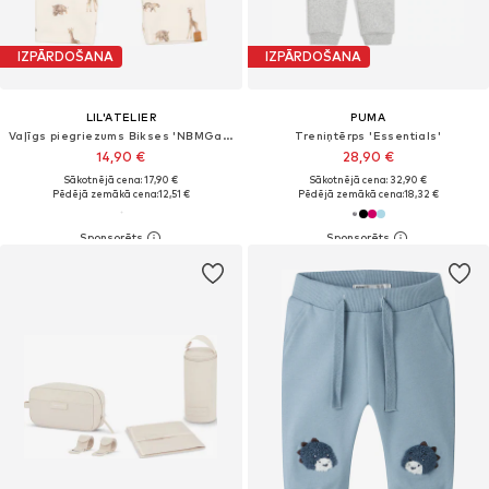
IZPĀRDOŠANA
IZPĀRDOŠANA
LIL'ATELIER
PUMA
Vaļīgs piegriezums Bikses 'NBMGayo'
Treniņtērps 'Essentials'
14,90 €
28,90 €
Sākotnējā cena: 17,90 €
Sākotnējā cena: 32,90 €
Pēdējā zemākā cena:
12,51 €
Pēdējā zemākā cena:
18,32 €