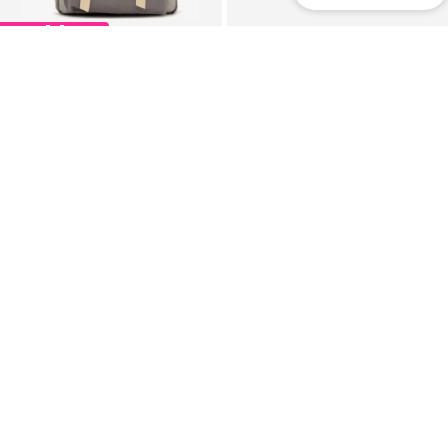
PIEDĀVĀJUMS
BAGMORI
SUPERFIT
Autiņbiksīšu soma
Mājas apavi 'HAPPY OCTI'
50,33 €
No 29,90 €
Sākotnējā cena: 71,90 €
Pēdējā zemākā cena:
57,52 €
-12%
+
4