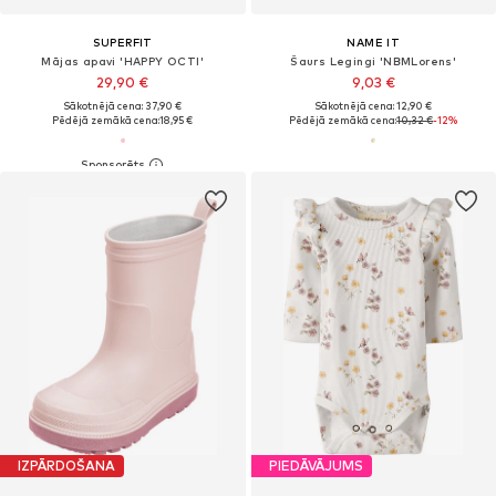
SUPERFIT
NAME IT
Mājas apavi 'HAPPY OCTI'
Šaurs Legingi 'NBMLorens'
29,90 €
9,03 €
Sākotnējā cena: 37,90 €
Sākotnējā cena: 12,90 €
Pēdējā zemākā cena:
18,95 €
Pēdējā zemākā cena:
10,32 €
-12%
IZPĀRDOŠANA
PIEDĀVĀJUMS