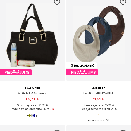
3 iepakojumā
PIEDĀVĀJUMS
PIEDĀVĀJUMS
BAGMORI
NAME IT
Autiņbiksīšu soma
Lacīte 'NBMYASIM'
46,74 €
11,61 €
Sākotnējā cena: 71,90 €
Sākotnējā cena: 16,90 €
Pēdējā zemākā cena:
50,33 €
-7%
Pēdējā zemākā cena:
11,61 €
+
1