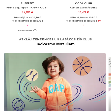
SUPERFIT
COOL CLUB
Pirmo soļu apavi 'HAPPY OCTI'
Kombinezons/bodijs
27,90 €
14,63 €
Sākotnējā cena: 34,90 €
Sākotnējā cena: 20,90 €
Pēdējā zemākā cena:
13,95 €
Pēdējā zemākā cena:
15,68 €
-6%
ATKLĀJ TENDENCES UN LABĀKOS ZĪMOLUS
Iedvesma Mazuļiem