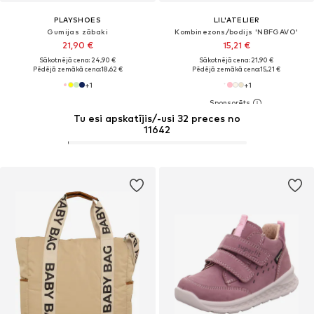
PLAYSHOES
LIL'ATELIER
Gumijas zābaki
Kombinezons/bodijs 'NBFGAVO'
21,90 €
15,21 €
Sākotnējā cena: 24,90 €
Sākotnējā cena: 21,90 €
Pēdējā zemākā cena:
18,62 €
Pēdējā zemākā cena:
15,21 €
+
1
+
1
Tu esi apskatījis/-usi 32 preces no
11642