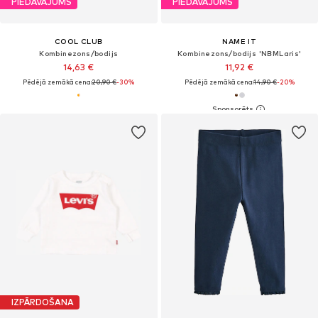
PIEDĀVĀJUMS
PIEDĀVĀJUMS
COOL CLUB
NAME IT
Kombinezons/bodijs
Kombinezons/bodijs 'NBMLaris'
14,63 €
11,92 €
Pēdējā zemākā cena:
20,90 €
-30%
Pēdējā zemākā cena:
14,90 €
-20%
IZPĀRDOŠANA