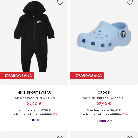
IZPĀRDOŠANA
IZPĀRDOŠANA
NIKE SPORTSWEAR
CROCS
Kombinezons 'FRFUTURA'
Vaļējas kurpes 'Classic'
24,90 €
27,90 €
Sākotnējā cena: 29,90 €
Sākotnējā cena: 34,90 €
Pēdējā zemākā cena:
26,90 €
-7%
Pēdējā zemākā cena:
29,90 €
-6%
+
19