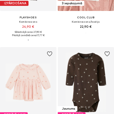
IZPĀRDOŠANA
3 iepakojumā
PLAYSHOES
COOL CLUB
Kombinezons
Kombinezons/bodijs
24,90 €
22,90 €
Sākotnējā cena: 27,90 €
Pēdējā zemākā cena:
17,77 €
Jaunums