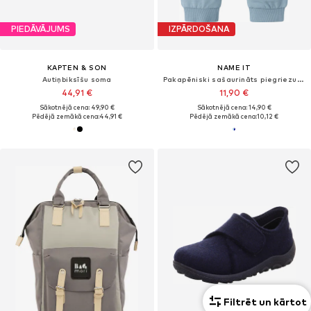
PIEDĀVĀJUMS
IZPĀRDOŠANA
KAPTEN & SON
NAME IT
Autiņbiksīšu soma
Pakapēniski sašaurināts piegriezums Bikses 'NBMKNOP'
44,91 €
11,90 €
Sākotnējā cena: 49,90 €
Sākotnējā cena: 14,90 €
Pēdējā zemākā cena:
44,91 €
Pēdējā zemākā cena:
10,12 €
Filtrēt un kārtot