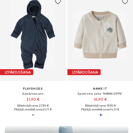
IZPĀRDOŠANA
IZPĀRDOŠANA
PLAYSHOES
NAME IT
Kombinezons
Sportiska jaka 'NBMKOPPE'
21,90 €
16,90 €
Sākotnējā cena: 27,90 €
Sākotnējā cena: 19,90 €
Pēdējā zemākā cena:
21,17 €
Pēdējā zemākā cena:
14,31 €