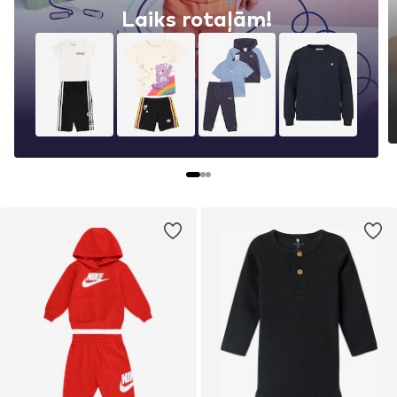
Mīlīgas vasaras pamatlietas