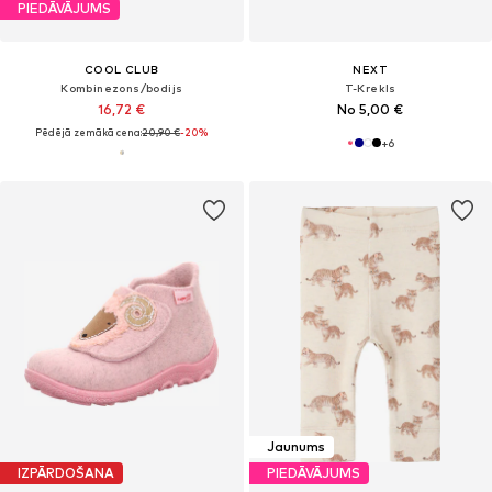
PIEDĀVĀJUMS
COOL CLUB
NEXT
Kombinezons/bodijs
T-Krekls
16,72 €
No 5,00 €
Pēdējā zemākā cena:
20,90 €
-20%
+
6
Jaunums
IZPĀRDOŠANA
PIEDĀVĀJUMS