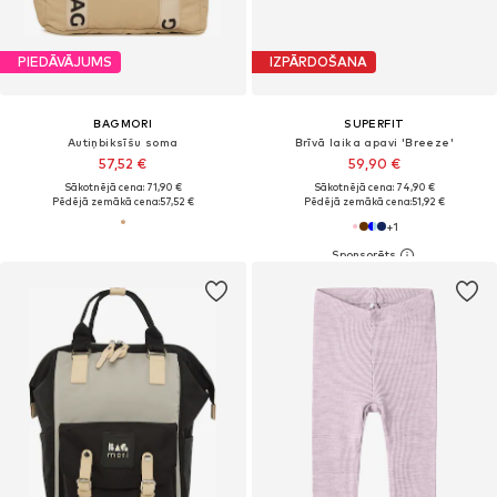
PIEDĀVĀJUMS
IZPĀRDOŠANA
BAGMORI
SUPERFIT
Autiņbiksīšu soma
Brīvā laika apavi 'Breeze'
57,52 €
59,90 €
Sākotnējā cena: 71,90 €
Sākotnējā cena: 74,90 €
Pēdējā zemākā cena:
57,52 €
Pēdējā zemākā cena:
51,92 €
+
1