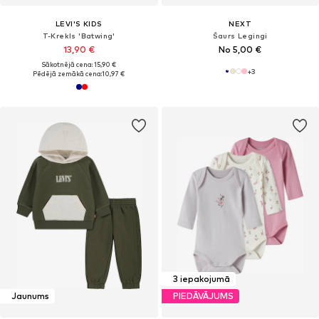
LEVI'S KIDS
NEXT
T-Krekls 'Batwing'
Šaurs Legingi
13,90 €
No 5,00 €
Sākotnējā cena: 15,90 €
+
3
Pēdējā zemākā cena:
10,97 €
3 iepakojumā
Jaunums
PIEDĀVĀJUMS