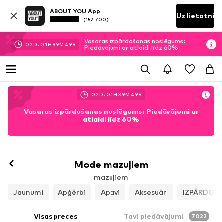
ABOUT YOU App
Uz lietotni
(152 700)
Vasaras izpārdošanas noslēgums:
02
D.
01
H
39
M
48
S
Piedāvājumi ar atlaidi līdz 60%
02
D.
01
H
39
M
48
S
Vasaras izpārdošanas noslēgums: Piedāvājumi ar
atlaidi līdz 60%
Mode mazuļiem
mazuļiem
Jaunumi
Apģērbi
Apavi
Aksesuāri
IZPĀRDOŠ
Visas preces
Tavi piedāvājumi
7022