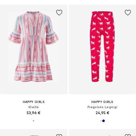
HAPPY GIRLS
HAPPY GIRLS
Kleita
Piegulošs Legingi
53,96 €
24,95 €