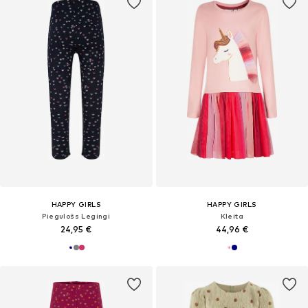
HAPPY GIRLS
HAPPY GIRLS
Piegulošs Legingi
Kleita
24,95 €
44,96 €