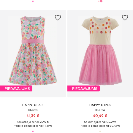
PIEDĀVĀJUMS
PIEDĀVĀJUMS
HAPPY GIRLS
HAPPY GIRLS
Kleita
Kleita
41,39 €
40,49 €
Sākotnējā cena: 45,99 €
Sākotnējā cena: 44,99 €
Pēdējā zemākā cena:
41,39 €
Pēdējā zemākā cena:
40,49 €