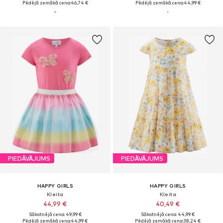
Pēdējā zemākā cena:
46,74 €
Pēdējā zemākā cena:
44,99 €
PIEDĀVĀJUMS
PIEDĀVĀJUMS
HAPPY GIRLS
HAPPY GIRLS
Kleita
Kleita
44,99 €
40,49 €
Sākotnējā cena: 49,99 €
Sākotnējā cena: 44,99 €
Pēdējā zemākā cena:
44,99 €
Pēdējā zemākā cena:
38,24 €