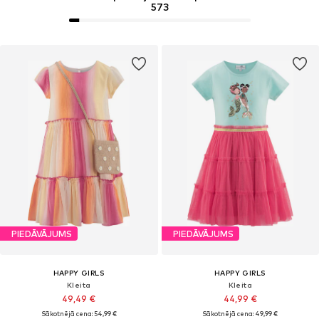
573
PIEDĀVĀJUMS
PIEDĀVĀJUMS
HAPPY GIRLS
HAPPY GIRLS
Kleita
Kleita
49,49 €
44,99 €
Sākotnējā cena: 54,99 €
Sākotnējā cena: 49,99 €