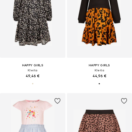
HAPPY GIRLS
HAPPY GIRLS
Kleita
Kleita
49,46 €
44,96 €