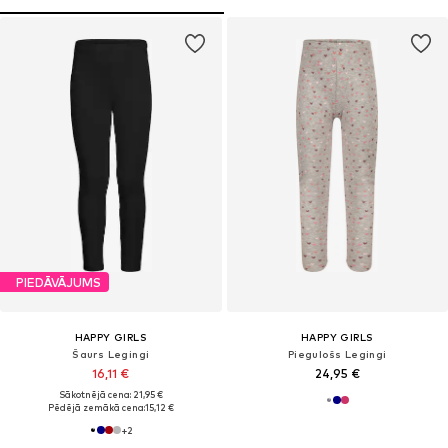
PIEDĀVĀJUMS
HAPPY GIRLS
HAPPY GIRLS
Šaurs Legingi
Piegulošs Legingi
16,11 €
24,95 €
Sākotnējā cena: 21,95 €
Pēdējā zemākā cena:
15,12 €
+
2