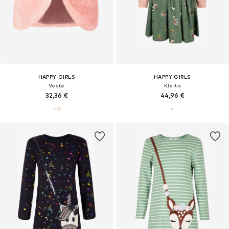
HAPPY GIRLS
HAPPY GIRLS
Veste
Kleita
32,36 €
44,96 €