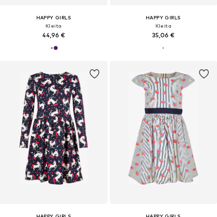
HAPPY GIRLS
HAPPY GIRLS
Kleita
Kleita
44,96 €
35,06 €
HAPPY GIRLS
HAPPY GIRLS