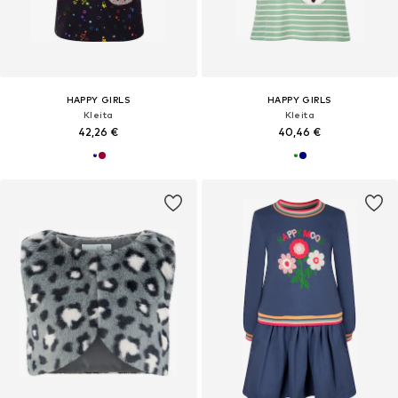
HAPPY GIRLS
HAPPY GIRLS
Kleita
Kleita
42,26 €
40,46 €