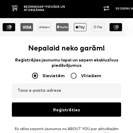
BEZMAKSAS* PIEGĀDE UN
30 DIENU 
ATGRIEŠANA
Nepalaid neko garām!
Reģistrējies jaunumu lapai un saņem ekskluzīvus
piedāvājumus
Sievietēm
Vīriešiem
Tava e-pasta adrese
Reģistrēties
Es vēlos saņemt jaunumus no ABOUT YOU par aktuālajām