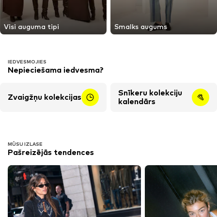
Visi auguma tipi
Smalks augums
IEDVESMOJIES
Nepieciešama iedvesma?
Snīkeru kolekciju
Zvaigžņu kolekcijas
kalendārs
MŪSU IZLASE
Pašreizējās tendences