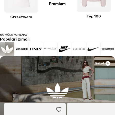
Premium
Top 100
Streetwear
NO MŪSU KOPIENAS
Populāri zīmoli
Sekot
Sekot