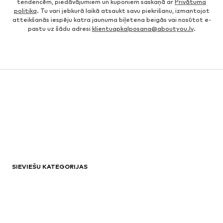
tendencēm, piedāvājumiem un kuponiem saskaņā ar
Privātuma
politika
. Tu vari jebkurā laikā atsaukt savu piekrišanu, izmantojot
atteikšanās iespēju katra jaunuma biļetena beigās vai nosūtot e-
pastu uz šādu adresi
klientuapkalposana@aboutyou.lv
.
SIEVIEŠU KATEGORIJAS
Kleitas
Topi
Rotaslietas
Svārki
Biroja apģērbs
Ekskluzīvi