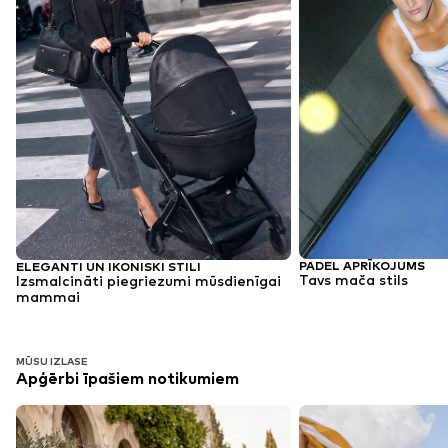
PADEL APRĪKOJUMS
ELEGANTI UN IKONISKI STILI
Tavs mača stils
Izsmalcināti piegriezumi mūsdienīgai
mammai
MŪSU IZLASE
Apģērbi īpašiem notikumiem