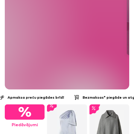
Apmaksa preču piegādes brīdī
Bezmaksas* piegāde un atg
%
Piedāvājumi