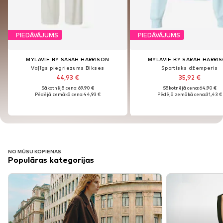
PIEDĀVĀJUMS
PIEDĀVĀJUMS
PIEDĀVĀJUMS
PIEDĀVĀJUMS
MYLAVIE BY SARAH HARRISON
MYLAVIE BY SARAH HARRI
MYLAVIE BY SARAH HARRISON
MYLAVIE BY SARAH HARRI
Vaļīgs piegriezums Bikses
Sportisks džemperis
Vaļīgs piegriezums Bikses
Sportisks džemperis
44,93 €
35,92 €
44,93 €
35,92 €
Sākotnējā cena: 69,90 €
Sākotnējā cena: 64,90 €
Sākotnējā cena: 69,90 €
Sākotnējā cena: 64,90 €
Pēdējā zemākā cena:
44,93 €
Pēdējā zemākā cena:
31,43 €
Pēdējā zemākā cena:
44,93 €
Pēdējā zemākā cena:
31,43 €
NO MŪSU KOPIENAS
Populāras kategorijas